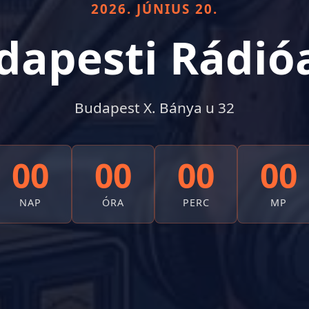
2026. JÚNIUS 20.
apesti Rádió
Budapest X. Bánya u 32
00
00
00
00
NAP
ÓRA
PERC
MP