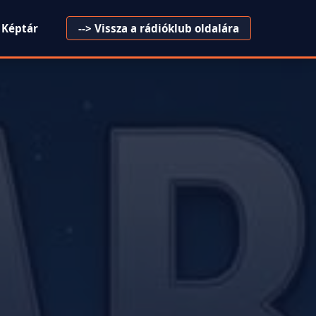
Képtár
--> Vissza a rádióklub oldalára