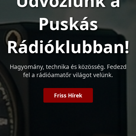
Üdvözlünk a
Puskás
Rádióklubban!
Hagyomány, technika és közösség. Fedezd
fel a rádióamatőr világot velünk.
Friss Hírek