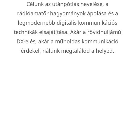
Célunk az utánpótlás nevelése, a
rádióamatőr hagyományok ápolása és a
legmodernebb digitális kommunikációs
technikák elsajátítása. Akár a rövidhullámú
DX-elés, akár a műholdas kommunikáció
érdekel, nálunk megtalálod a helyed.
🎓
Oktatás és Vizsga
Rendszeres tanfolyamokat indítunk