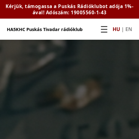
Kérjük, támogassa a Puskás Rádióklubot adója 1%-
ával! Adószám: 19005560-1-43
☰
HU
|
EN
HA5KHC Puskás Tivadar rádióklub