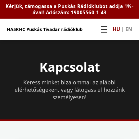
Kérjük, támogassa a Puskás Rádióklubot adója 1%-
ával! Adószám: 19005560-1-43
☰
HU
|
EN
HA5KHC Puskás Tivadar rádióklub
Kapcsolat
Keress minket bizalommal az alábbi
elérhetőségeken, vagy látogass el hozzánk
személyesen!