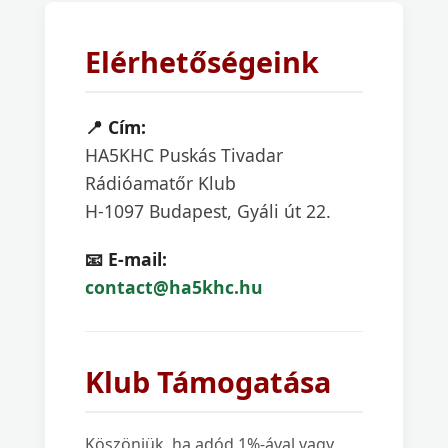
Elérhetőségeink
📍 Cím:
HA5KHC Puskás Tivadar
Rádióamatőr Klub
H-1097 Budapest, Gyáli út 22.
📧 E-mail:
contact@ha5khc.hu
Klub Támogatása
Köszönjük, ha adód 1%-ával vagy