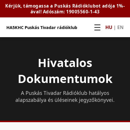
Kérjük, támogassa a Puskás Rádióklubot adója 1%-
ával! Adószám: 19005560-1-43
☰
HU
|
EN
HA5KHC Puskás Tivadar rádióklub
Hivatalos
Dokumentumok
A Puskás Tivadar Rádióklub hatályos
alapszabálya és üléseinek jegyzőkönyvei.