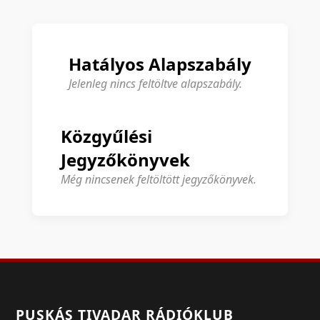
Hatályos Alapszabály
Jelenleg nincs feltöltve alapszabály.
Közgyűlési
Jegyzőkönyvek
Még nincsenek feltöltött jegyzőkönyvek.
PUSKÁS TIVADAR RÁDIÓKLUB